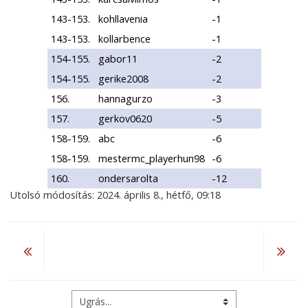
143-153.
kohllavenia
-1
143-153.
kollarbence
-1
154-155.
gabor11
-2
154-155.
gerike2008
-2
156.
hannagurzo
-3
157.
gerkov0620
-5
158-159.
abc
-6
158-159.
mestermc_playerhun98
-6
160.
ondersarolta
-12
Utolsó módosítás: 2024. április 8., hétfő, 09:18
Ugrás...