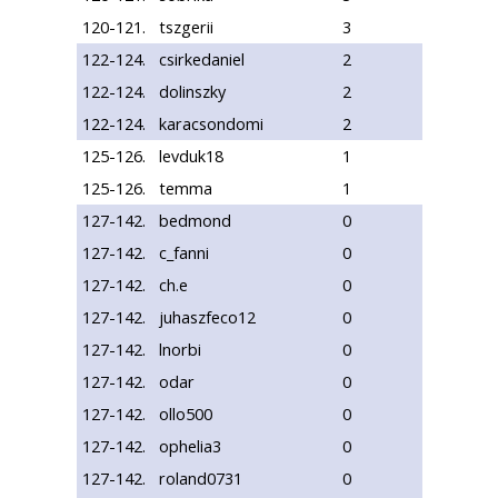
120-121.
tszgerii
3
122-124.
csirkedaniel
2
122-124.
dolinszky
2
122-124.
karacsondomi
2
125-126.
levduk18
1
125-126.
temma
1
127-142.
bedmond
0
127-142.
c_fanni
0
127-142.
ch.e
0
127-142.
juhaszfeco12
0
127-142.
lnorbi
0
127-142.
odar
0
127-142.
ollo500
0
127-142.
ophelia3
0
127-142.
roland0731
0