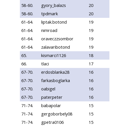
58-60.
gyory_balazs
20
58-60.
tpdmark
20
61-64.
liptak.botond
19
61-64.
nimroad
19
61-64.
oraveczzsombor
19
61-64.
zalavaribotond
19
65.
kismarci1126
18
66.
tlaci
17
67-70.
erdosblanka28
16
67-70.
farkasboglarka
16
67-70.
oabigel
16
67-70.
paterpeter
16
71-74.
babapolar
15
71-74.
gergoborbely08
15
71-74.
gpetra0106
15