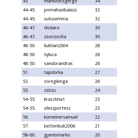
43.
markovicsgergo
34
44-45.
pomahazibalazs
32
44-45.
sutusemma
32
46-47.
dodaro
30
46-47.
zsorizsofia
30
48-50.
liulitian2004
28
48-50.
nyluca
28
48-50.
sandorandras
28
51.
tapdorka
27
52.
soregikinga
26
53.
zsitzu
24
54-55.
krasztina1
23
54-55.
oleszportesz
23
56.
komeinersamuel
22
57.
bettenbuk2006
21
58-60.
gyenismarko
20