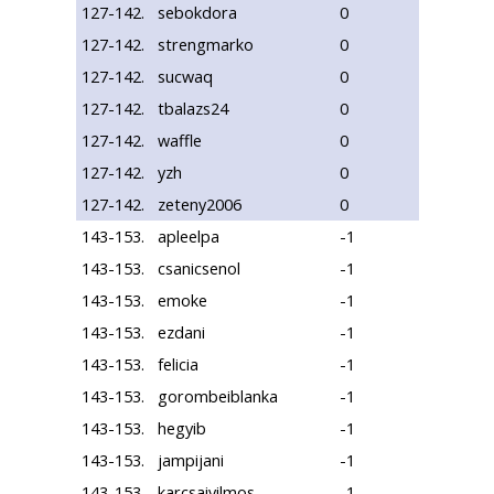
127-142.
sebokdora
0
127-142.
strengmarko
0
127-142.
sucwaq
0
127-142.
tbalazs24
0
127-142.
waffle
0
127-142.
yzh
0
127-142.
zeteny2006
0
143-153.
apleelpa
-1
143-153.
csanicsenol
-1
143-153.
emoke
-1
143-153.
ezdani
-1
143-153.
felicia
-1
143-153.
gorombeiblanka
-1
143-153.
hegyib
-1
143-153.
jampijani
-1
143-153.
karcsaivilmos
-1