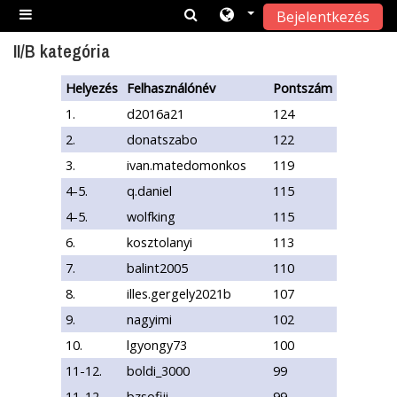
Bejelentkezés
Tovább a fő tartalomhoz
Oldalpanel
II/B kategória
Helyezés
Felhasználónév
Pontszám
1.
d2016a21
124
2.
donatszabo
122
3.
ivan.matedomonkos
119
4-5.
q.daniel
115
4-5.
wolfking
115
6.
kosztolanyi
113
7.
balint2005
110
8.
illes.gergely2021b
107
9.
nagyimi
102
10.
lgyongy73
100
11-12.
boldi_3000
99
11-12.
bzsofiii
99