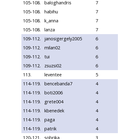
105-108.
baloghandris
7
105-108.
habihu
7
105-108.
k_anna
7
105-108.
lanza
7
109-112.
janosigergely2005
6
109-112.
milan02
6
109-112.
tui
6
109-112.
zsuzsi02
6
113.
leventee
5
114-119.
bencebanda7
4
114-119.
boti2006
4
114-119.
grete004
4
114-119.
kbenedek
4
114-119.
paga
4
114-119.
patrik
4
120-121.
sobrika
3