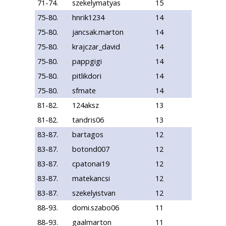
71-74.
szekelymatyas
15
75-80.
hnrik1234
14
75-80.
jancsak.marton
14
75-80.
krajczar_david
14
75-80.
pappgigi
14
75-80.
pitlikdori
14
75-80.
sfmate
14
81-82.
124aksz
13
81-82.
tandris06
13
83-87.
bartagos
12
83-87.
botond007
12
83-87.
cpatonai19
12
83-87.
matekancsi
12
83-87.
szekelyistvan
12
88-93.
domi.szabo06
11
88-93.
gaalmarton
11