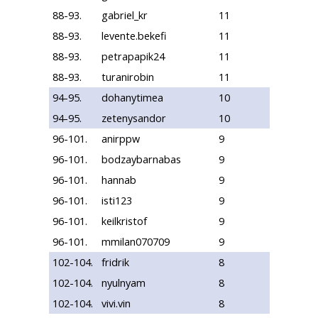
88-93.
gabriel_kr
11
88-93.
levente.bekefi
11
88-93.
petrapapik24
11
88-93.
turanirobin
11
94-95.
dohanytimea
10
94-95.
zetenysandor
10
96-101.
anirppw
9
96-101.
bodzaybarnabas
9
96-101.
hannab
9
96-101.
isti123
9
96-101.
keilkristof
9
96-101.
mmilan070709
9
102-104.
fridrik
8
102-104.
nyulnyam
8
102-104.
vivi.vin
8