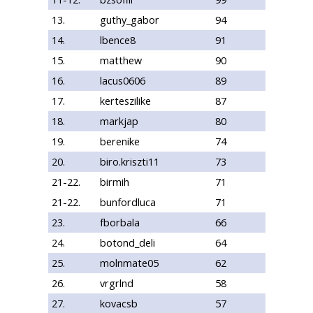
13.
guthy_gabor
94
14.
lbence8
91
15.
matthew
90
16.
lacus0606
89
17.
kerteszilike
87
18.
markjap
80
19.
berenike
74
20.
biro.kriszti11
73
21-22.
birmih
71
21-22.
bunfordluca
71
23.
fborbala
66
24.
botond_deli
64
25.
molnmate05
62
26.
vrgrlnd
58
27.
kovacsb
57