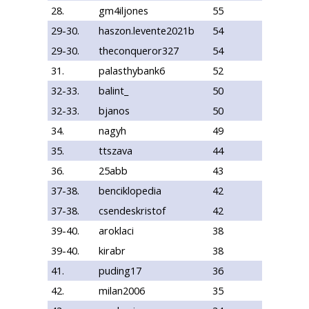
28.
gm4iljones
55
29-30.
haszon.levente2021b
54
29-30.
theconqueror327
54
31.
palasthybank6
52
32-33.
balint_
50
32-33.
bjanos
50
34.
nagyh
49
35.
ttszava
44
36.
25abb
43
37-38.
benciklopedia
42
37-38.
csendeskristof
42
39-40.
aroklaci
38
39-40.
kirabr
38
41.
puding17
36
42.
milan2006
35