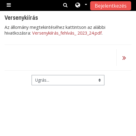
Bejelentkezés
Tovább a fő tartalomhoz
Oldalpanel
Versenykiírás
Az állomány megtekintéséhez kattintson az alábbi
hivatkozásra:
Versenykiírás_fehívás_ 2023_24.pdf
.
Ugrás...