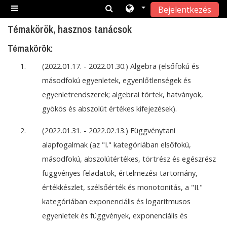
Bejelentkezés
Tovább a fő tartalomhoz
Oldalpanel
Témakörök, hasznos tanácsok
Témakörök:
(2022.01.17. - 2022.01.30.) Algebra (elsőfokú és
másodfokú egyenletek, egyenlőtlenségek és
egyenletrendszerek; algebrai törtek, hatványok,
gyökös és abszolút értékes kifejezések).
(2022.01.31. - 2022.02.13.) Függvénytani
alapfogalmak (az "I." kategóriában elsőfokú,
másodfokú, abszolútértékes, törtrész és egészrész
függvényes feladatok, értelmezési tartomány,
értékkészlet, szélsőérték és monotonitás, a "II."
kategóriában exponenciális és logaritmusos
egyenletek és függvények, exponenciális és