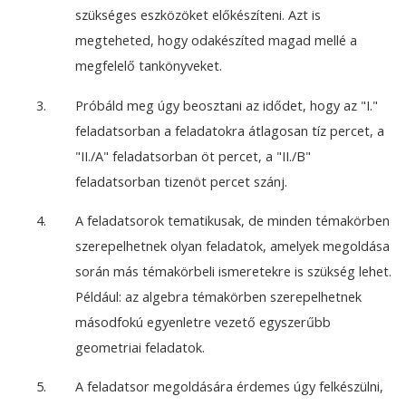
szükséges eszközöket előkészíteni. Azt is
megteheted, hogy odakészíted magad mellé a
megfelelő tankönyveket.
Próbáld meg úgy beosztani az idődet, hogy az "I."
feladatsorban a feladatokra átlagosan tíz percet, a
"II./A" feladatsorban öt percet, a "II./B"
feladatsorban tizenöt percet szánj.
A feladatsorok tematikusak, de minden témakörben
szerepelhetnek olyan feladatok, amelyek megoldása
során más témakörbeli ismeretekre is szükség lehet.
Például: az algebra témakörben szerepelhetnek
másodfokú egyenletre vezető egyszerűbb
geometriai feladatok.
A feladatsor megoldására érdemes úgy felkészülni,