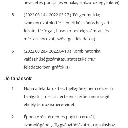
nevezetes pontjai és vonalai, alakzatok egyenletei).
(2022.03.14.- 2022.03.27.) Térgeometria;
számsorozatok (térelemek kölcsönös helyzete,
felszín, térfogat, hasonló testek; számtani és
mértani sorozat, szöveges feladatok).
(2022.03.28.- 2022.04.10.) Kombinatorika,
valószínűségszámítás, statisztika ("II."
feladatsorban gráfok is).
Jó tanácsok:
Noha a feladatok teszt jellegűek, nem célszerű
találgatni, mert az értelemszerűen nem segít
elmélyíteni az ismereteidet.
Éppen ezért érdemes papírt, ceruzát,
számológépet, függvénytáblázatot, rajzoláshoz