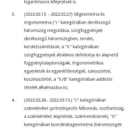
logaritmusos kifejezések is.
(2022.02.13. - 2022.02.27) Síkgeometria és
trigonometria ("I." kategóriában derékszögű
háromszög megoldása, szögfüggvények
derékszögű háromszögben, terület,
kerületszámítások, a "II." kategóriában
szögfüggvények általános definíciója és alapvető
függvénytulajdonságaik, trigonometrikus
egyenletek és egyenlőtlenségek, szinusztétel,
koszinusztétel, a "II./B" kategóriában addíciós
tételek alkalmazása is).
(2022.02.28.- 2022.03.13.) "I." kategóriában
számelmélet (prímtényezős felbontás, oszthatóság,
a számelmélet alaptétele, számrendszerek), "II."
kategóriában koordinátageometria (háromszögek