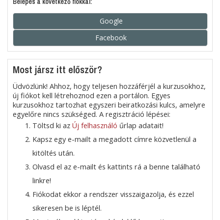
Belépés a következő fiókkal:
Google
Facebook
Most jársz itt először?
Üdvözlünk! Ahhoz, hogy teljesen hozzáférjél a kurzusokhoz,
új fiókot kell létrehoznod ezen a portálon. Egyes
kurzusokhoz tartozhat egyszeri beiratkozási kulcs, amelyre
egyelőre nincs szükséged. A regisztráció lépései:
Töltsd ki az
Új felhasználó
űrlap adatait!
Kapsz egy e-mailt a megadott címre közvetlenül a
kitöltés után.
Olvasd el az e-mailt és kattints rá a benne található
linkre!
Fiókodat ekkor a rendszer visszaigazolja, és ezzel
sikeresen be is léptél.