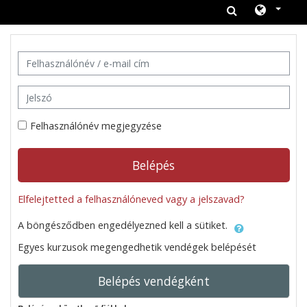
Tovább a fő tartalomhoz
Ugrás új fiók létrehozására
Felhasználónév / e-mail cím
Jelszó
Felhasználónév megjegyzése
Belépés
Elfelejtetted a felhasználóneved vagy a jelszavad?
A böngésződben engedélyezned kell a sütiket.
Egyes kurzusok megengedhetik vendégek belépését
Belépés vendégként