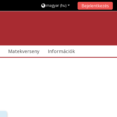
magyar ‎(hu)‎
Bejelentkezés
Matekverseny
Információk