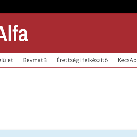
lfa
elület
BevmatB
Érettségi felkészítő
KecsAp