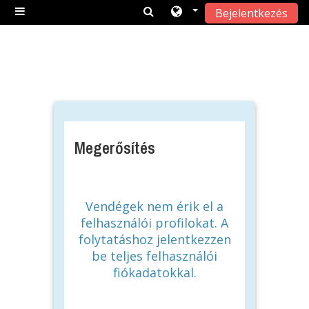
Bejelentkezés
Tovább a fő tartalomhoz
Oldalpanel
Megerősítés
Vendégek nem érik el a
felhasználói profilokat. A
folytatáshoz jelentkezzen
be teljes felhasználói
fiókadatokkal.