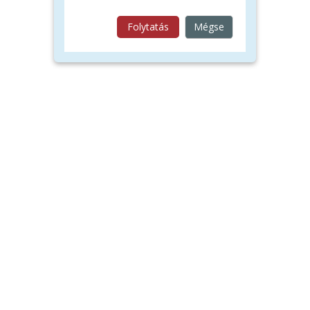
Folytatás
Mégse