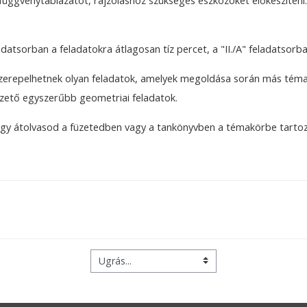
függvénytáblázatot, rajzoláshoz szükséges eszközöket előkészíteni
datsorban a feladatokra átlagosan tíz percet, a "II./A" feladatsorban
erepelhetnek olyan feladatok, amelyek megoldása során más témakör
ető egyszerűbb geometriai feladatok.
ogy átolvasod a füzetedben vagy a tankönyvben a témakörbe tartoz