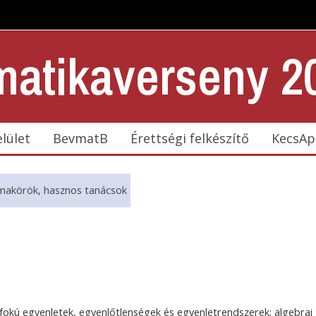
atikaverseny 2
elület
BevmatB
Érettségi felkészítő
KecsAp
akörök, hasznos tanácsok
dfokú egyenletek, egyenlőtlenségek és egyenletrendszerek; algebrai 