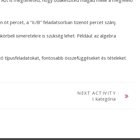
. Azt is megteheted, hogy odakészíted magad mellé a megfelelő
 öt percet, a "II./B" feladatsorban tizenöt percet szánj.
beli ismeretekre is szükség lehet. Például: az algebra
ó típusfeladatokat, fontosabb összefüggéseket és tételeket.
NEXT ACTIVITY
I. kategória