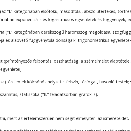
 (az "I." kategóriában elsőfokú, másodfokú, abszolútértékes, törtr
góriában exponenciális és logaritmusos egyenletek és függvények, ex
etria ("I." kategóriában derékszögű háromszög megoldása, szögfüg
ója és alapvető függvénytulajdonságaik, trigonometrikus egyenletek é
let (prímtényezős felbontás, oszthatóság, a számelmélet alaptétel
egyenletei).
k (térelemek kölcsönös helyzete, felszín, térfogat, hasonló testek;
zámítás, statisztika ("II." feladatsorban gráfok is).
atni, mert az értelemszerűen nem segít elmélyíteni az ismereteidet.