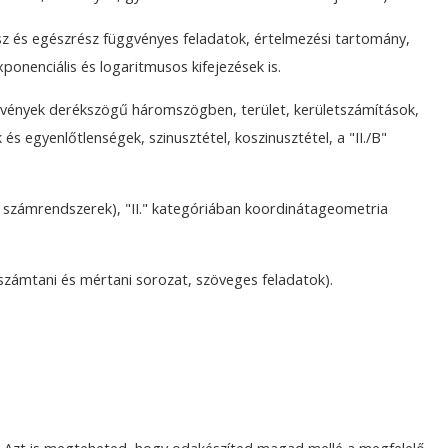
ész és egészrész függvényes feladatok, értelmezési tartomány,
ponenciális és logaritmusos kifejezések is.
gvények derékszögű háromszögben, terület, kerületszámítások,
s egyenlőtlenségek, szinusztétel, koszinusztétel, a "II./B"
e, számrendszerek), "II." kategóriában koordinátageometria
 számtani és mértani sorozat, szöveges feladatok).