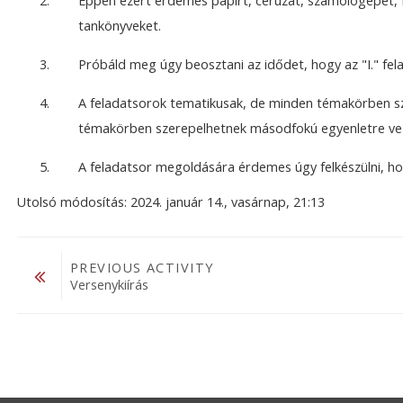
Éppen ezért érdemes papírt, ceruzát, számológépet, 
tankönyveket.
Próbáld meg úgy beosztani az idődet, hogy az "I." fela
A feladatsorok tematikusak, de minden témakörben sz
témakörben szerepelhetnek másodfokú egyenletre vez
A feladatsor megoldására érdemes úgy felkészülni, h
Utolsó módosítás: 2024. január 14., vasárnap, 21:13
PREVIOUS ACTIVITY
Versenykiírás
Ugrás...