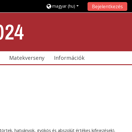
magyar ‎(hu)‎
Bejelentkezés
024
Matekverseny
Információk
törtek, hatványok, gyökös és abszolút értékes kifejezések).