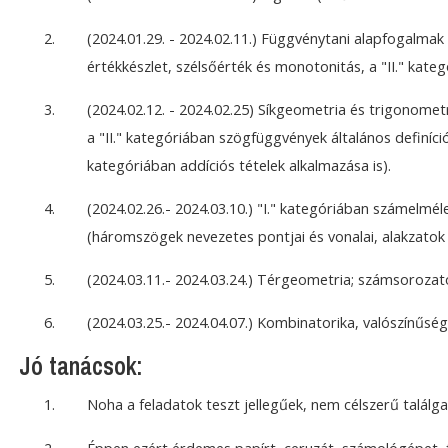
(2024.01.29. - 2024.02.11.) Függvénytani alapfogalmak
értékkészlet, szélsőérték és monotonitás, a "II." kate
(2024.02.12. - 2024.02.25) Síkgeometria és trigonom
a "II." kategóriában szögfüggvények általános definíci
kategóriában addíciós tételek alkalmazása is).
(2024.02.26.- 2024.03.10.) "I." kategóriában számelmé
(háromszögek nevezetes pontjai és vonalai, alakzatok 
(2024.03.11.- 2024.03.24.) Térgeometria; számsorozato
(2024.03.25.- 2024.04.07.) Kombinatorika, valószínűségs
Jó tanácsok:
Noha a feladatok teszt jellegűek, nem célszerű találg