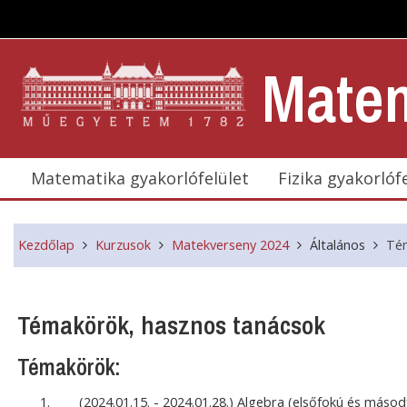
Tovább a fő tartalomhoz
Matem
Matematika gyakorlófelület
Fizika gyakorlóf
Kezdőlap
Kurzusok
Matekverseny 2024
Általános
Tém
Témakörök, hasznos tanácsok
Témakörök:
(2024.01.15. - 2024.01.28.) Algebra (elsőfokú és máso